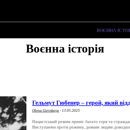
✗
ПРО ПОЛІТИКУ
ПРО МЕРА
ВОЄННА ІСТО
Воєнна історія
ВОЄННА ІСТОРІЯ
ІНШЕ
ПРО МЕРА
ПРО ПОЛІТИКУ
Гельмут Гюбенер – герой, який від
Olena Gievskaya
-
13.05.2025
Нацистський режим приніс багато горя та стражда
Виступаючи проти режиму, деяким людям доводилос