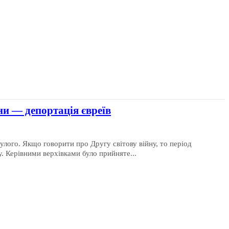
йни — депортація євреїв
улого. Якщо говорити про Другу світову війну, то період
. Керівними верхівками було прийняте...