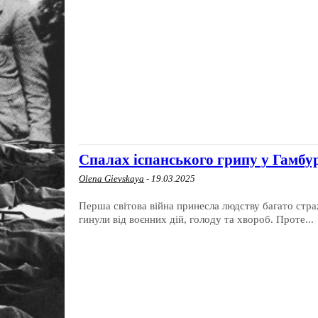
Спалах іспанського грипу у Гамбурз
Olena Gievskaya
-
19.03.2025
Перша світова війна принесла людству багато стра
гинули від воєнних дій, голоду та хвороб. Проте...