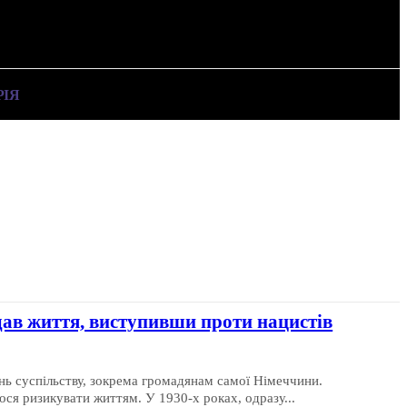
РІЯ
СТАТТІ
дав життя, виступивши проти нацистів
нь суспільству, зокрема громадянам самої Німеччини.
я ризикувати життям. У 1930-х роках, одразу...