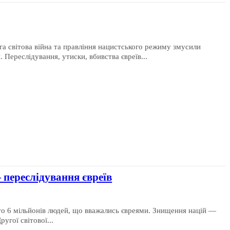
уга світова війна та правління нацистського режиму змусили
Переслідування, утиски, вбивства євреїв...
— переслідування євреїв
то 6 мільйонів людей, що вважались євреями. Знищення націй —
угої світової...