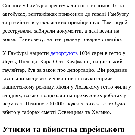
Спершу у Гамбурзі арештували сінті та ромів. Їх на
автобусах, вантажівках привозили до гавані Гамбургу
та розмістили у складських приміщеннях. Там людей
реєстрували, забирали документи, а далі везли на
вокзал Ганноверу, на центральну товарну станцію.
У Гамбурзі нацисти
депортують
1034 євреї в гетто у
Лодзь, Польща. Карл Отто Кауфманн, нацистський
гауляйтер, був за закон про депортацію. Він роздавав
квартири місцевих мешканців і всіляко сприяв
нацистському режиму. Люди у Лодзькому гетто жили у
злиднях, важко працювали на примусових роботах у
вермахті. Пізніше 200 000 людей з того ж гетто було
вбито у таборах смерті Освенцима та Хелмно.
Утиски та вбивства єврейського