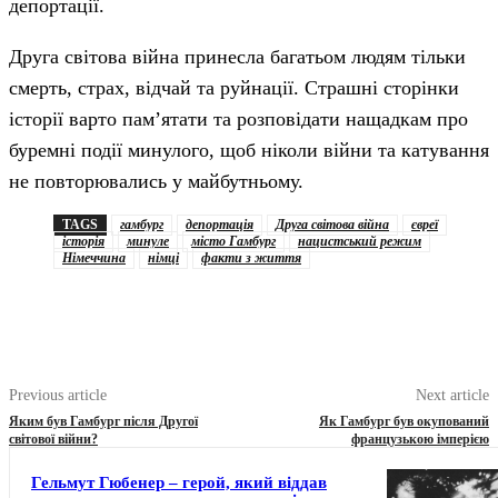
депортації.
Друга світова війна принесла багатьом людям тільки
смерть, страх, відчай та руйнації. Страшні сторінки
історії варто пам’ятати та розповідати нащадкам про
буремні події минулого, щоб ніколи війни та катування
не повторювались у майбутньому.
TAGS
гамбург
депортація
Друга світова війна
євреї
історія
минуле
місто Гамбург
нацистський режим
Німеччина
німці
факти з життя
Previous article
Next article
Яким був Гамбург після Другої
Як Гамбург був окупований
світової війни?
французькою імперією
Гельмут Гюбенер – герой, який віддав