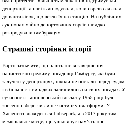
було протестів. Більшість мешканців підтримували
депортації та навіть аплодували, коли євреїв саджали
до вантажівок, що везли їх на станцію. На публічних
аукціонах майно депортованих євреїв швидко
розпродували гамбуржцям.
Страшні сторінки історії
Варто зазначити, що навіть після завершення
нацистського режиму посадовці Гамбургу, які були
залучені у депортаціях, ніколи не постали перед судом
і в більшості випадках залишились на своїх посадах. У
сучасності Ганноверський вокзал у 1955 році було
знесено і зберегли лише частинку платформи. У
Хафенсіті знаходиться Lohsepark, а з 2017 року там
меморіальне місце, що увіковічує пам’ять про