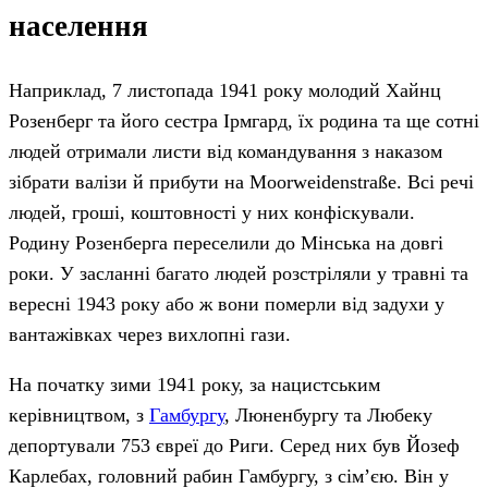
населення
Наприклад, 7 листопада 1941 року молодий Хайнц
Розенберг та його сестра Ірмгард, їх родина та ще сотні
людей отримали листи від командування з наказом
зібрати валізи й прибути на Moorweidenstraße. Всі речі
людей, гроші, коштовності у них конфіскували.
Родину Розенберга переселили до Мінська на довгі
роки. У засланні багато людей розстріляли у травні та
вересні 1943 року або ж вони померли від задухи у
вантажівках через вихлопні гази.
На початку зими 1941 року, за нацистським
керівництвом, з
Гамбургу
, Люненбургу та Любеку
депортували 753 євреї до Риги. Серед них був Йозеф
Карлебах, головний рабин Гамбургу, з сім’єю. Він у