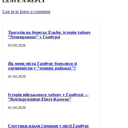
LEAVE A REPLY
Log in to leave a comment
Трагедія на берегах Ельби: історія табору
“Neuengamme” у Гамбурзі
03.04.2026
Як мери міста Гамбург боролися зі
злочинністю у “темних районах”?
01.04.2026
Історія військового табору у Гамбурзі —
“Reichspräsident-Ebert-Kaserne”
01.04.2026
Стосунки влади і церкви у місті Гамбург