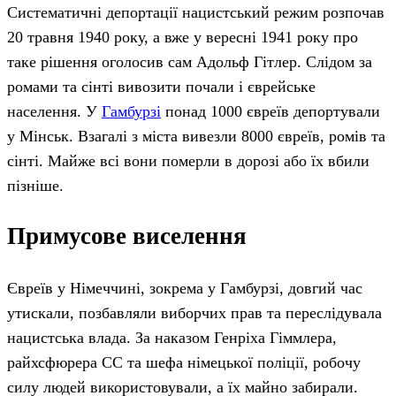
Систематичні депортації нацистський режим розпочав
20 травня 1940 року, а вже у вересні 1941 року про
таке рішення оголосив сам Адольф Гітлер. Слідом за
ромами та сінті вивозити почали і єврейське
населення. У
Гамбурзі
понад 1000 євреїв депортували
у Мінськ. Взагалі з міста вивезли 8000 євреїв, ромів та
сінті. Майже всі вони померли в дорозі або їх вбили
пізніше.
Примусове виселення
Євреїв у Німеччині, зокрема у Гамбурзі, довгий час
утискали, позбавляли виборчих прав та переслідувала
нацистська влада. За наказом Генріха Гіммлера,
райхсфюрера СС та шефа німецької поліції, робочу
силу людей використовували, а їх майно забирали.