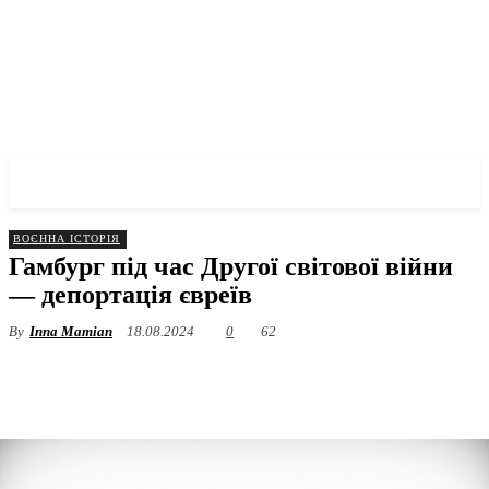
✓ HAMBURG ✗
ВОЄННА ІСТОРІЯ
Гамбург під час Другої світової війни
— депортація євреїв
By
Inna Mamian
18.08.2024
0
62