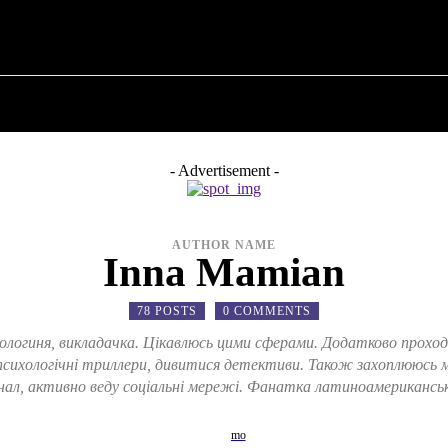
✗
ПРО ПОЛІТИКУ
ПРО МЕРА
ВОЄННА ІСТО
- Advertisement -
AUTHOR NAME
Inna Mamian
78 POSTS
0 COMMENTS
ологиня, викладачка. Цікавлюсь цими сферами. Додатково проход
хологічні триллери, дивитися детективи. Також захоплююсь ма
сенал, активно веду соціальні мережі. Фанатка латиноамерикансь