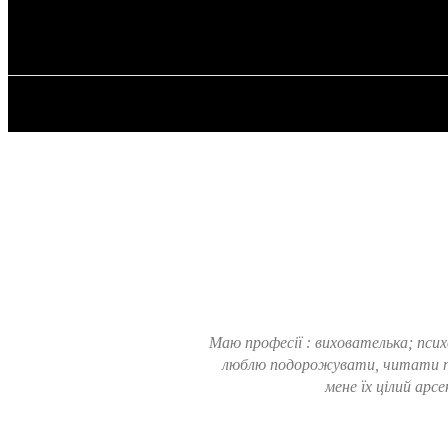
✓ HAMBURG 
Четвер, 6 Серпня, 2026
ГОЛОВНА
Маю професії : вихователька; псих
люблю подорожувати, читати пси
мене їх цілий ар