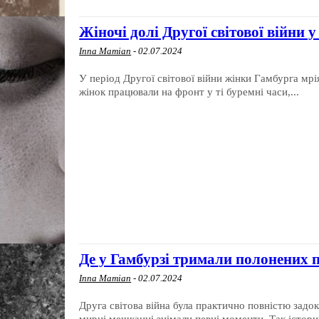
Жіночі долі Другої світової війни у
Inna Mamian
-
02.07.2024
У період Другої світової війни жінки Гамбурга мр
жінок працювали на фронт у ті буремні часи,...
Де у Гамбурзі тримали полонених пі
Inna Mamian
-
02.07.2024
Друга світова війна була практично повністю задо
мирні мешканці знімали певні моменти. Так історич