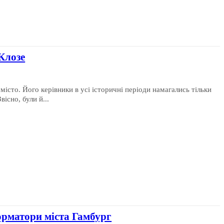
Клозе
місто. Його керівники в усі історичні періоди намагались тільки
існо, були й...
рматори міста Гамбург