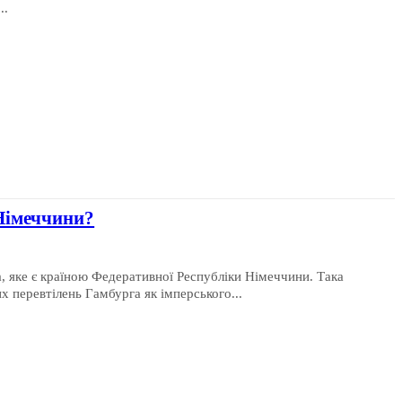
..
Німеччини?
а, яке є країною Федеративної Республіки Німеччини. Така
х перевтілень Гамбурга як імперського...