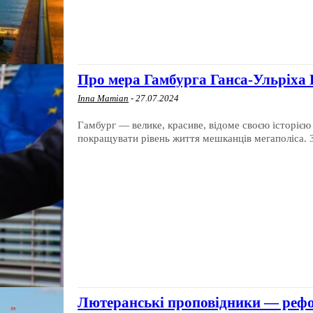
Про мера Гамбурга Ганса-Ульріха 
Inna Mamian
-
27.07.2024
Гамбург — велике, красиве, відоме своєю історією 
покращувати рівень життя мешканців мегаполіса. Зв
Лютеранські проповідники — рефо