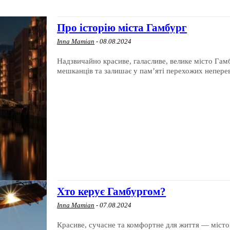
Про історію міста Гамбург
Inna Mamian
-
08.08.2024
Надзвичайно красиве, галасливе, велике місто Гамб
мешканців та залишає у пам’яті перехожих неперев
Хто керує Гамбургом?
Inna Mamian
-
07.08.2024
Красиве, сучасне та комфортне для життя — місто 