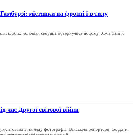
 Гамбурзі: містянки на фронті і в тилу
іяли, щоб їх чоловіки скоріше повернулись додому. Хоча багато
д час Другої світової війни
кументована з погляду фотографів. Військові репортери, солдати,
ні світлини відобразили хід подій...