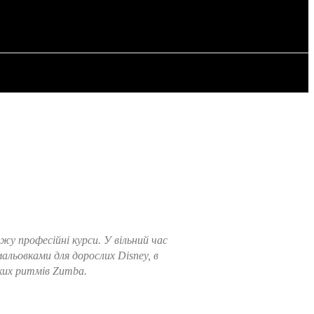
РІЯ
СТАТТІ
жу професійні курси. У вільний час
льовками для дорослих Disney, в
ких ритмів Zumba.