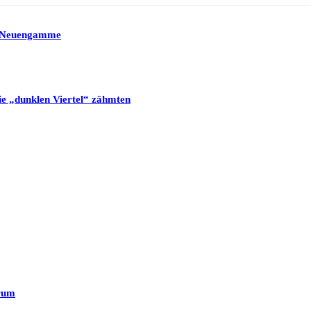
rs Neuengamme
e „dunklen Viertel“ zähmten
trum