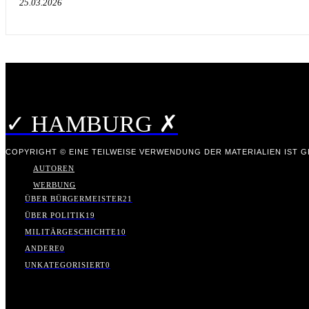
25.03.2026
✓ HAMBURG ✗
COPYRIGHT © EINE TEILWEISE VERWENDUNG DER MATERIALIEN IST GE
AUTOREN
WERBUNG
ÜBER BÜRGERMEISTER
21
ÜBER POLITIK
19
MILITÄRGESCHICHTE
10
ANDERE
0
UNKATEGORISIERT
0